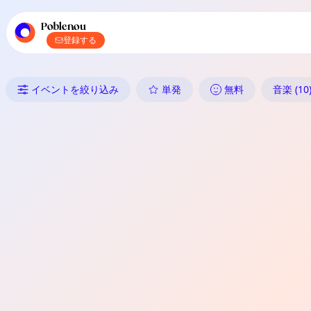
TownSpotのメインナビゲーション
TownSpotの地域イベントコンテンツ
Poblenou
登録する
Poblenouのイベント: 単発
イベントを絞り込み
単発
無料
音楽 (10