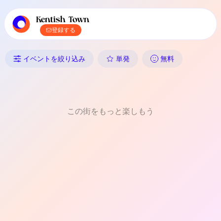
TownSpotのメインナビゲーション
TownSpotの地域イベントコンテンツ
Kentish Town
登録する
Kentish Townのイベント: 
イベントを絞り込み
単発
無料
この街をもっと楽しもう