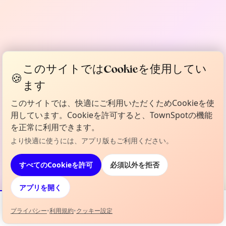
このサイトではCookieを使用してい
🍪
ます
このサイトでは、快適にご利用いただくためCookieを使
用しています。Cookieを許可すると、TownSpotの機能
を正常に利用できます。
より快適に使うには、アプリ版もご利用ください。
すべてのCookieを許可
必須以外を拒否
アプリを開く
プライバシー
•
利用規約
•
クッキー設定
イベント
地図
お気に入り
情報