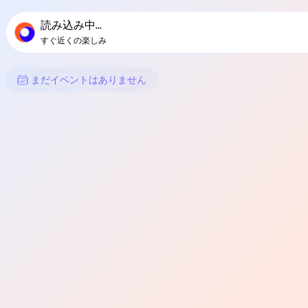
TownSpotのメインナビゲーション
TownSpotの地域イベントコンテンツ
読み込み中...
すぐ近くの楽しみ
Alambreのイベント
まだイベントはありません