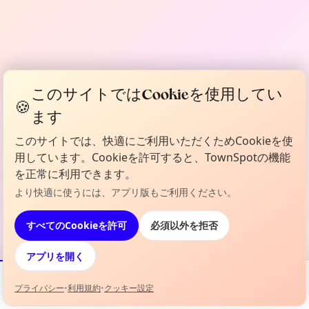
このサイトではCookieを使用してい
🍪
ます
このサイトでは、快適にご利用いただくためCookieを使
用しています。Cookieを許可すると、TownSpotの機能
を正常に利用できます。
より快適に使うには、アプリ版もご利用ください。
すべてのCookieを許可
必須以外を拒否
アプリを開く
プライバシー
•
利用規約
•
クッキー設定
イベント
地図
お気に入り
情報