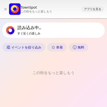
TownSpotのメインナビゲーション
TownSpot
×
TownSpotの地域イベントコンテンツ
アプリを見る
この街をもっと楽しもう
読み込み中...
すぐ近くの楽しみ
Communalのイベント
イベントを絞り込み
単発
無料
この街をもっと楽しもう