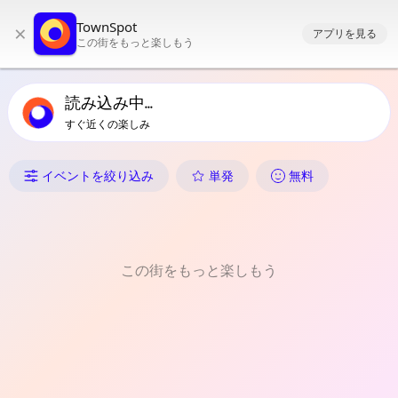
TownSpotのメインナビゲーション
TownSpot
×
TownSpotの地域イベントコンテンツ
アプリを見る
この街をもっと楽しもう
読み込み中...
すぐ近くの楽しみ
Lobuganのイベント
イベントを絞り込み
単発
無料
この街をもっと楽しもう