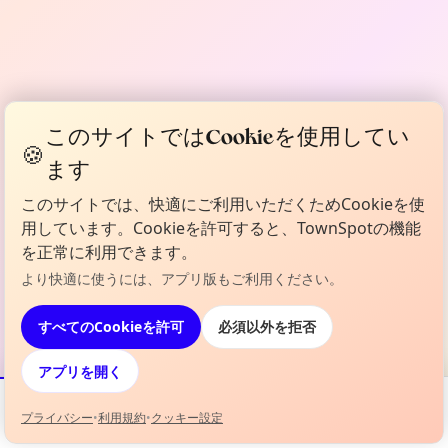
このサイトではCookieを使用してい
🍪
ます
このサイトでは、快適にご利用いただくためCookieを使
用しています。Cookieを許可すると、TownSpotの機能
を正常に利用できます。
より快適に使うには、アプリ版もご利用ください。
すべてのCookieを許可
必須以外を拒否
アプリを開く
プライバシー
•
利用規約
•
クッキー設定
イベント
地図
お気に入り
情報