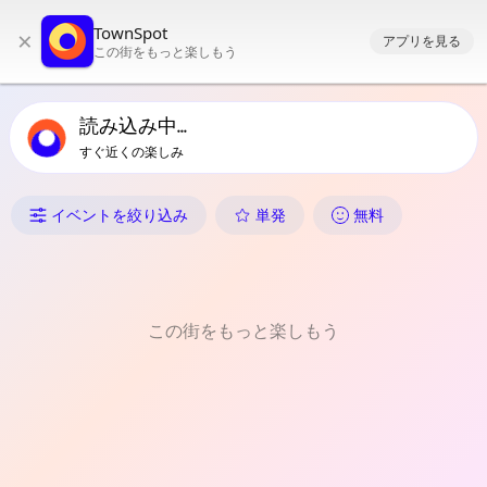
TownSpotのメインナビゲーション
TownSpot
×
TownSpotの地域イベントコンテンツ
アプリを見る
この街をもっと楽しもう
読み込み中...
すぐ近くの楽しみ
Sirawanのイベント
イベントを絞り込み
単発
無料
この街をもっと楽しもう