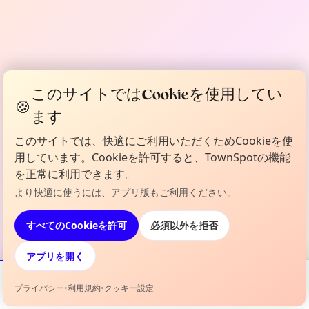
このサイトではCookieを使用してい
🍪
ます
このサイトでは、快適にご利用いただくためCookieを使
用しています。Cookieを許可すると、TownSpotの機能
を正常に利用できます。
より快適に使うには、アプリ版もご利用ください。
すべてのCookieを許可
必須以外を拒否
アプリを開く
プライバシー
•
利用規約
•
クッキー設定
イベント
地図
お気に入り
情報