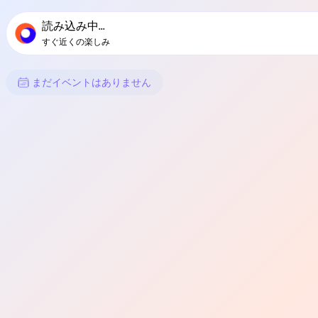
TownSpotのメインナビゲーション
TownSpotの地域イベントコンテンツ
読み込み中...
すぐ近くの楽しみ
Siribのイベント
まだイベントはありません